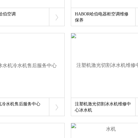
or哈伯空调
HABOR哈伯电器柜空调维修
保养
机冷水机售后服务中心
注塑机激光切割冰水机维修中
心冰水机