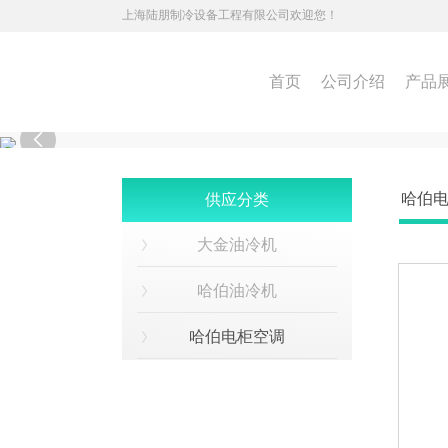
上海陆朋制冷设备工程有限公司欢迎您！
首页
公司介绍
产品

哈伯
供应分类
大金油冷机
哈伯油冷机
哈伯电柜空调