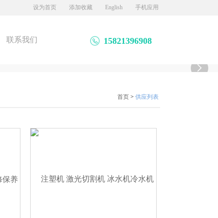
设为首页
添加收藏
English
手机应用
联系我们
15821396908

首页
>
供应列表